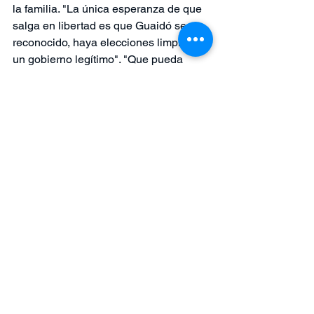
la familia. "La única esperanza de que 
salga en libertad es que Guaidó sea 
reconocido, haya elecciones limpias y 
un gobierno legítimo". "Que pueda 
haber una negociación entre Maduro y 
Trump por su liberación es hoy 
impensable" lamenta, recordando que 
en Estados Unidos ven a Tomeu Vadell 
como "un rehén".
El artículo original se puede encontrar 
aquí
.
See All
Recent Posts