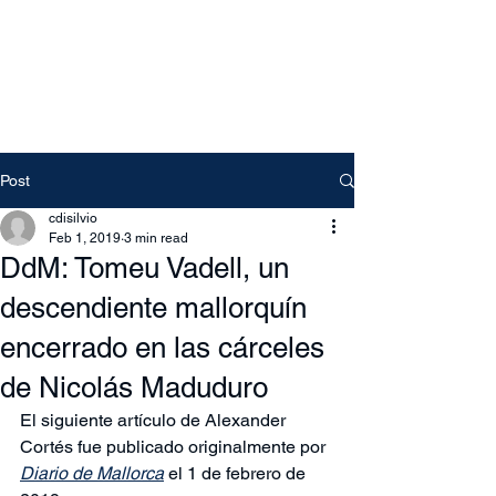
Free Tomeu Vadell
Over four years wrongfully
detained in Venezuela
Post
cdisilvio
Feb 1, 2019
3 min read
DdM: Tomeu Vadell, un
descendiente mallorquín
encerrado en las cárceles
de Nicolás Maduduro
El siguiente artículo de Alexander 
Cortés fue publicado originalmente por 
Diario de Mallorca
el 1 de febrero de 